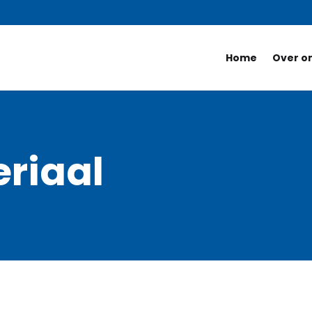
Home
Over o
riaal