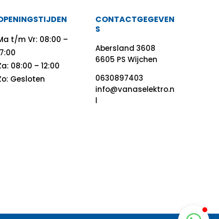
OPENINGSTIJDEN
CONTACTGEGEVEN
S
Ma t/m Vr: 08:00 –
Abersland 3608
17:00
6605 PS Wijchen
Za: 08:00 – 12:00
0630897403
Zo: Gesloten
info@vanaselektro.n
l